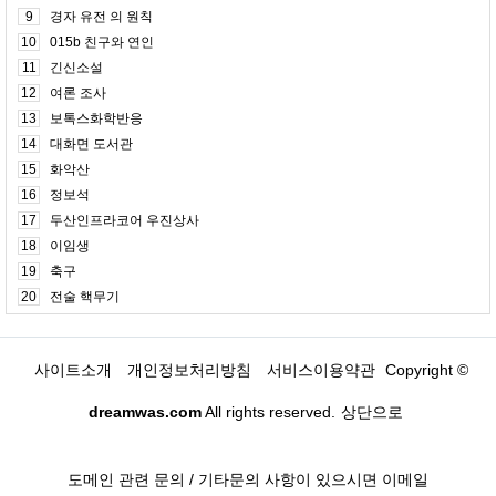
9
경자 유전 의 원칙
10
015b 친구와 연인
11
긴신소설
12
여론 조사
13
보톡스화학반응
14
대화면 도서관
15
화악산
16
정보석
17
두산인프라코어 우진상사
18
이임생
19
축구
20
전술 핵무기
사이트소개
개인정보처리방침
서비스이용약관
Copyright ©
dreamwas.com
All rights reserved.
상단으로
도메인 관련 문의 / 기타문의 사항이 있으시면 이메일