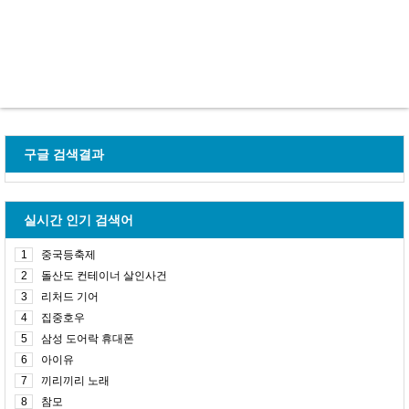
구글 검색결과
실시간 인기 검색어
1
중국등축제
2
돌산도 컨테이너 살인사건
3
리처드 기어
4
집중호우
5
삼성 도어락 휴대폰
6
아이유
7
끼리끼리 노래
8
참모