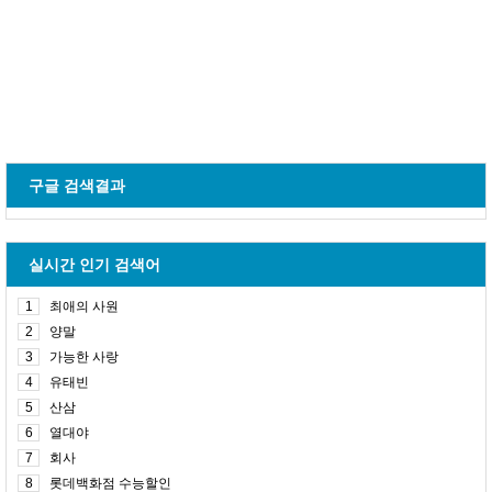
구글 검색결과
실시간 인기 검색어
1
최애의 사원
2
양말
3
가능한 사랑
4
유태빈
5
산삼
6
열대야
7
회사
8
롯데백화점 수능할인