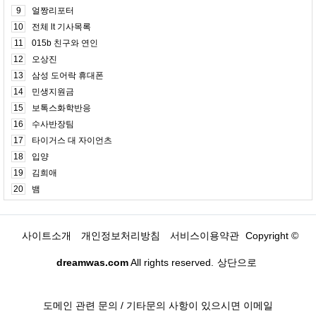
9
얼짱리포터
10
전체 lt 기사목록
11
015b 친구와 연인
12
오상진
13
삼성 도어락 휴대폰
14
민생지원금
15
보톡스화학반응
16
수사반장팀
17
타이거스 대 자이언츠
18
입양
19
김희애
20
뱀
사이트소개
개인정보처리방침
서비스이용약관
Copyright ©
dreamwas.com
All rights reserved.
상단으로
도메인 관련 문의 / 기타문의 사항이 있으시면 이메일