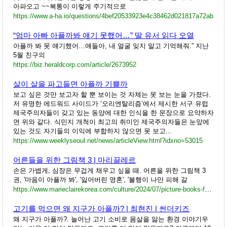
아파오고 ~~복통이 이렇게 주기적으로
https://www.a-ha.io/questions/4bef20533923e4c38462d021817a72ab
“엄마 아빠 아플까봐 얘기 못했어…” 딸 유서 읽다 오열
아플까 봐 못 얘기했어…얘들아, 내 얼굴 잊지 말고 기억해줘.” 지난
5월 친구의
https://biz.heraldcorp.com/article/2673952
살이 살을 파고들면 아플까 기쁠까
보고 싶은 것만 보고자 할 뿐 보이는 것 자체는 못 보는 눈을 가졌다.
저 유명한 에드워드 사이드가 ‘오리엔탈리즘’에서 제시한 서구 유럽
제국주의자들이 갖고 있는 동양에 대한 인식을 한 문장으로 요약하자
면 위와 같다. 식민지 개척이 최고의 취미인 제국주의자들은 눈앞에
있는 것도 자기들의 이익에 부합하지 않으면 못 보고...
https://www.weeklyseoul.net/news/articleView.html?idxno=53015
어른들을 위한 그림책 3 | 마리끌레르
손은 가볍게, 심장은 무겁게 채우고 싶을 때. 어른을 위한 그림책 3
권, '마음이 아플까 봐', '잃어버린 영혼', '불행이 나만 피해 갈
https://www.marieclairekorea.com/culture/2024/07/picture-books-for-adults/
고기를 먹으면 왜 지구가 아플까? | 최현진 | 썬더키즈
왜 지구가 아플까?. 늘어난 고기 소비로 몸살을 앓는 환경 이야기우