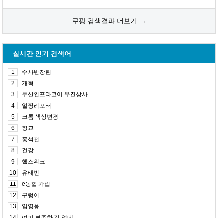
쿠팡 검색결과 더보기 →
실시간 인기 검색어
1
수사반장팀
2
개혁
3
두산인프라코어 우진상사
4
얼짱리포터
5
크롬 색상변경
6
장교
7
홍석천
8
건강
9
헬스위크
10
유태빈
11
e농협 가입
12
구렁이
13
임영웅
14
여기 부족한 것 없네