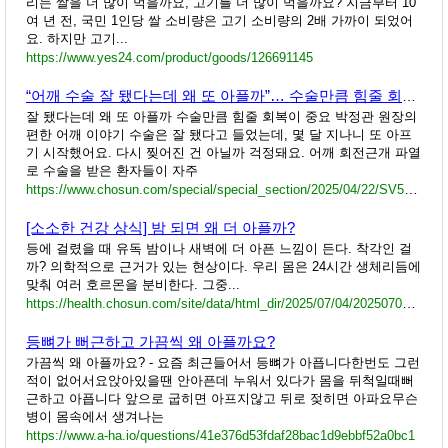
리는 쌀을 더 많이 먹을까요, 고기를 더 많이 먹을까요? 지금부터 10
여 년 전, 국민 1인당 쌀 소비량은 고기 소비량의 2배 가까이 되었어
요. 하지만 고기...
https://www.yes24.com/product/goods/126691145
“어깨 수술 잘 됐다는데 왜 또 아플까”… 수술만큼 힘줄 회복이 중요
잘 됐다는데 왜 또 아플까 수술만큼 힘줄 회복이 중요 박정관 원장의
편한 어깨 이야기 수술은 잘 됐다고 들었는데, 몇 달 지나니 또 아프
기 시작했어요. 다시 찢어진 건 아닐까 걱정돼요. 어깨 회전근개 파열
로 수술을 받은 환자들이 자주
https://www.chosun.com/special/special_section/2025/04/22/SV5WIVVN55CRRMEIUWDQTK3WKA/
[소소한 건강 상식] 밤 되면 왜 더 아플까?
등에 걸렸을 때 유독 밤이나 새벽에 더 아픈 느낌이 든다. 착각인 걸
까? 의학적으로 근거가 있는 현상이다. 우리 몸은 24시간 생체리듬에
맞춰 여러 호르몬을 분비한다. 그중...
https://health.chosun.com/site/data/html_dir/2025/07/04/2025070402095.html
등뼈가 뻐근하고 가끔씩 왜 아플까요?
가끔씩 왜 아플까요? - 요즘 최근들어서 등뼈가 아픕니다한번도 그런
적이 없어서요앉아있을땐 안아픈데 누워서 있다가 몸을 뒤척일때뻐
근하고 아픕니다 앞으로 굽히면 아프지않고 뒤로 젖히면 아파요무슨
병이 몸속에서 생겨나는
https://www.a-ha.io/questions/41e376d53fdaf28bac1d9ebbf52a0bc1